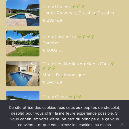
Gîte « Olivier »
Haute-Provence, Dauphin
,
Dauphin
€ 299
/nuit
Gîte « Lavandin »
Dauphin
€ 600
/nuit
Gîte « Les Abeilles du Mont d’Or »
Mont d'or
,
Manosque
€ 249
/nuit
Gîte « Olea »
Haute-Provence, Manosque
,
Manosque
Ce site utilise des cookies (pas ceux aux pépites de chocolat,
€ 150
/nuit
désolé) pour vous offrir la meilleure expérience possible. Si
vous continuez votre visite, on part du principe que ça vous
convient… et que vous aimez les cookies, au moins